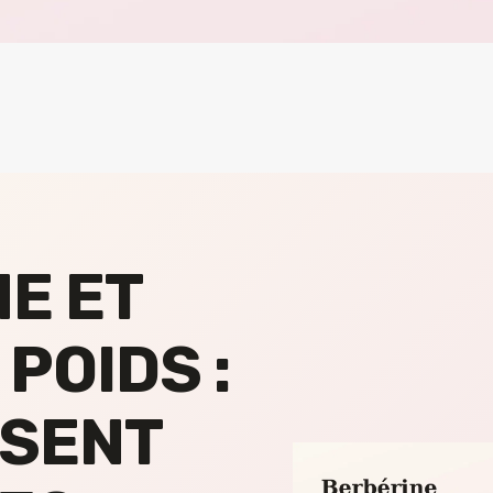
E ET
POIDS :
ISENT