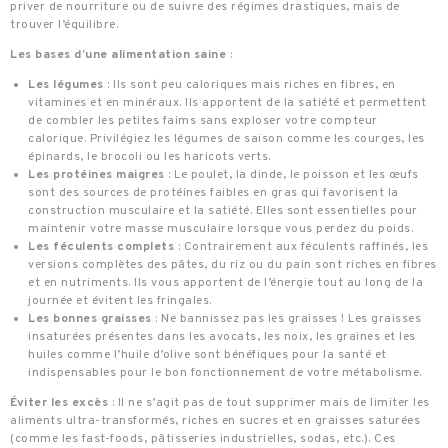
priver de nourriture ou de suivre des régimes drastiques, mais de
trouver l’équilibre.
Les bases d’une alimentation saine
:
Les légumes
: Ils sont peu caloriques mais riches en fibres, en
vitamines et en minéraux. Ils apportent de la satiété et permettent
de combler les petites faims sans exploser votre compteur
calorique. Privilégiez les légumes de saison comme les courges, les
épinards, le brocoli ou les haricots verts.
Les protéines maigres
: Le poulet, la dinde, le poisson et les œufs
sont des sources de protéines faibles en gras qui favorisent la
construction musculaire et la satiété. Elles sont essentielles pour
maintenir votre masse musculaire lorsque vous perdez du poids.
Les féculents complets
: Contrairement aux féculents raffinés, les
versions complètes des pâtes, du riz ou du pain sont riches en fibres
et en nutriments. Ils vous apportent de l’énergie tout au long de la
journée et évitent les fringales.
Les bonnes graisses
: Ne bannissez pas les graisses ! Les graisses
insaturées présentes dans les avocats, les noix, les graines et les
huiles comme l’huile d’olive sont bénéfiques pour la santé et
indispensables pour le bon fonctionnement de votre métabolisme.
Éviter les excès
: Il ne s’agit pas de tout supprimer mais de limiter les
aliments ultra-transformés, riches en sucres et en graisses saturées
(comme les fast-foods, pâtisseries industrielles, sodas, etc.). Ces