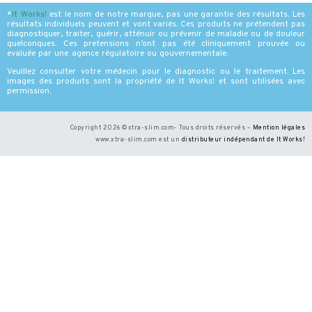
*
It Works
!
est le nom de notre marque, pas une garantie des résultats. Les
résultats individuels peuvent et vont variés. Ces produits ne prétendent pas
diagnostiquer, traiter, guérir, atténuir ou prévenir de maladie ou de douleur
quelconques. Ces pretensions n’ont pas été cliniquement prouvée ou
evaluée par une agence régulatoire ou gouvernementale.
Veuillez consulter votre médecin pour le diagnostic ou le traitement. Les
images des produits sont la propriété de It Works! et sont utilisées avec
permission.
Copyright 2026 ©xtra-slim.com- Tous droits réservés –
Mention légales
www.xtra-slim.com est un
distributeur indépendant de It Works
!