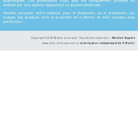
quelconques. Ces pretensions n’ont pas été cliniquement prouvée ou
evaluée par une agence régulatoire ou gouvernementale.
Veuillez consulter votre médecin pour le diagnostic ou le traitement. Les
images des produits sont la propriété de It Works! et sont utilisées avec
permission.
Copyright 2026 ©xtra-slim.com- Tous droits réservés –
Mention légales
www.xtra-slim.com est un
distributeur indépendant de It Works
!