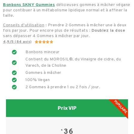
Bonbons SKNY Gummies
délicieuses gommes à mâcher végane
pour contibuer à un métabolisme lipidique normal et à affiner la
taille.
Conseils d’utilisation
: Prendre 2 Gommes à mâcher une à deux
fois par jour. Pour encore plus de résultats :
Doublez la dose
sans dépasser 4 Gommes à mâcher par jour.
4,9/5 (84 avis)





Bonbons minceur
Contient du MOROSIL®, du Vinaigre de cidre, du
Varech, de la Choline
Gommes à mâcher
100% Vegan
2 Gommes à prendre 1 ou 2 fois / jour.
POPULAIRE
Prix VIP
36
€