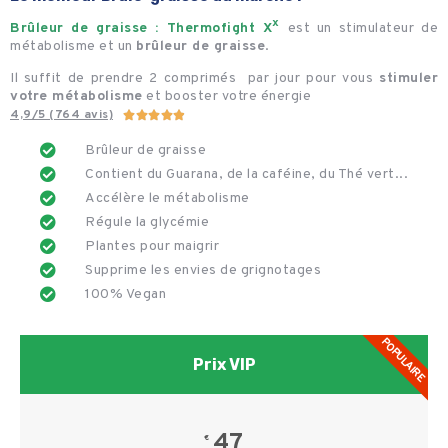
Brûleur de graisse : Thermofight X
ˣ
est un stimulateur de
métabolisme et un
brûleur de graisse
.
Il suffit de prendre 2 comprimés par jour pour vous
stimuler
votre métabolisme
et booster votre énergie
4,9/5 (764 avis)





Brûleur de graisse
Contient du Guarana, de la caféine, du Thé vert...
Accélère le métabolisme
Régule la glycémie
Plantes pour maigrir
Supprime les envies de grignotages
100% Vegan
POPULAIRE
Prix VIP
47
€