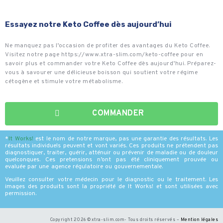
Essayez notre Keto Coffee dès aujourd’hui
Ne manquez pas l’occasion de profiter des avantages du Keto Coffee.
Visitez notre page https://www.xtra-slim.com/keto-coffee pour en
savoir plus et commander votre Keto Coffee dès aujourd’hui. Préparez-
vous à savourer une délicieuse boisson qui soutient votre régime
cétogène et stimule votre métabolisme.
COMMANDER
*
It Works
!
est le nom de notre marque, pas une garantie des résultats. Les
résultats individuels peuvent et vont variés. Ces produits ne prétendent pas
diagnostiquer, traiter, guérir, atténuir ou prévenir de maladie ou de douleur
quelconques. Ces pretensions n’ont pas été cliniquement prouvée ou
evaluée par une agence régulatoire ou gouvernementale.
Veuillez consulter votre médecin pour le diagnostic ou le traitement. Les
images des produits sont la propriété de It Works! et sont utilisées avec
permission.
Copyright 2026 ©xtra-slim.com- Tous droits réservés –
Mention légales