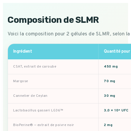
Composition de SLMR
Voici la composition pour 2 gélules de SLMR, selon la 
Ingrédient
Quantité pour 
CSAT, extrait de caroube
450 mg
Margose
70 mg
Cannelier de Ceylan
30 mg
Lactobacillus gasseri LG36™
3,0 × 10⁸ UFC
BioPerine® — extrait de poivre noir
2 mg