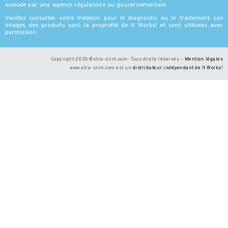
evaluée par une agence régulatoire ou gouvernementale.
Veuillez consulter votre médecin pour le diagnostic ou le traitement. Les
images des produits sont la propriété de It Works! et sont utilisées avec
permission.
Copyright 2026 ©xtra-slim.com- Tous droits réservés –
Mention légales
www.xtra-slim.com est un
distributeur indépendant de It Works
!