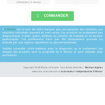
(Pendant 3 mois)
-
COMMANDER
*
It Works
!
est le nom de notre marque, pas une garantie des résultats. Les
résultats individuels peuvent et vont variés. Ces produits ne prétendent pas
diagnostiquer, traiter, guérir, atténuir ou prévenir de maladie ou de douleur
quelconques. Ces pretensions n’ont pas été cliniquement prouvée ou
evaluée par une agence régulatoire ou gouvernementale.
Veuillez consulter votre médecin pour le diagnostic ou le traitement. Les
images des produits sont la propriété de It Works! et sont utilisées avec
permission.
Copyright 2026 ©xtra-slim.com- Tous droits réservés –
Mention légales
www.xtra-slim.com est un
distributeur indépendant de It Works
!