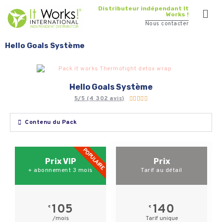
Distributeur indépendant It
Works !
Nous contacter
Hello Goals Système
Hello Goals Système
5/5 (4 302 avis)





Contenu du Pack
POPULAIRE
Prix VIP
Prix
+ abonnement 3 mois
Tarif au détail
105
140
€
€
/mois
Tarif unique