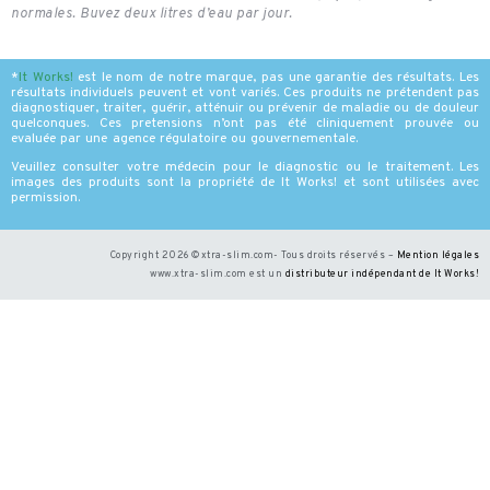
normales. Buvez deux litres d’eau par jour.
*
It Works
!
est le nom de notre marque, pas une garantie des résultats. Les
résultats individuels peuvent et vont variés. Ces produits ne prétendent pas
diagnostiquer, traiter, guérir, atténuir ou prévenir de maladie ou de douleur
quelconques. Ces pretensions n’ont pas été cliniquement prouvée ou
evaluée par une agence régulatoire ou gouvernementale.
Veuillez consulter votre médecin pour le diagnostic ou le traitement. Les
images des produits sont la propriété de It Works! et sont utilisées avec
permission.
Copyright 2026 ©xtra-slim.com- Tous droits réservés –
Mention légales
www.xtra-slim.com est un
distributeur indépendant de It Works
!