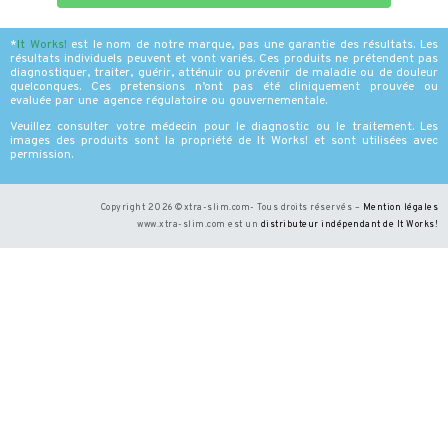
*
It Works
!
est le nom de notre marque, pas une garantie des résultats. Les
résultats individuels peuvent et vont variés. Ces produits ne prétendent pas
diagnostiquer, traiter, guérir, atténuir ou prévenir de maladie ou de douleur
quelconques. Ces pretensions n’ont pas été cliniquement prouvée ou
evaluée par une agence régulatoire ou gouvernementale.
Veuillez consulter votre médecin pour le diagnostic ou le traitement. Les
images des produits sont la propriété de It Works! et sont utilisées avec
permission.
Copyright 2026 ©xtra-slim.com- Tous droits réservés –
Mention légales
www.xtra-slim.com est un
distributeur indépendant de It Works
!