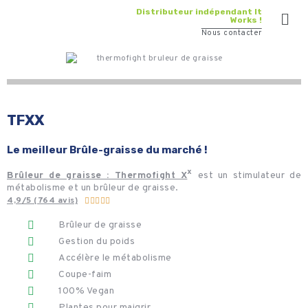
Distributeur indépendant It
Works !
Nous contacter
TFXX
Le meilleur Brûle-graisse du marché !
Brûleur de graisse : Thermofight X
ˣ
est un stimulateur de
métabolisme et un brûleur de graisse.
4,9/5 (764 avis)





Brûleur de graisse
Gestion du poids
Accélère le métabolisme
Coupe-faim
100% Vegan
Plantes pour maigrir