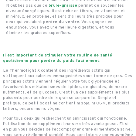
quatre heures avant d’aller au lit si êtes sensible à la caféine.
N’oubliez pas que ce
brûle-graisse
permet de soutenir les
niveaux énergétiques. Il est riche en fibres, en vitamines et
minéraux, en protéine, et sera d’ailleurs très pratique pour
ceux qui voulaient
perdre du ventre
. Vous gagnez en
endurance, vous avez une meilleure digestion, et vous
éliminez les graisses superflues.
Il est important de stimuler votre routine de santé
quotidienne pour perdre du poids facilement.
Le
Thermofight
X contient des ingrédients actifs qui
s’attaquent aux calories emmagasinées sous forme de gras. Ces
principes actifs viennent réguler votre taux glycémique et
favorisent les métabolismes de lipides, de glucides, de macro
nutriments, et de glucoses. C’est l’un des suppléments les plus
puissants pour perdre de la graisse corporelle. Simple et
pratique, ce petit boost ne contient ni soja, ni OGM, ni produits
laitiers, encore moins végan.
Pour tous ceux qui recherchent un amincissant qui fonctionne,
l’utilisation de ce supplément leur sera très avantageuse. Et si
en plus vous décidez de l’accompagner d’une alimentation saine,
vous serez réellement comblé. Vous constaterez par vous-même