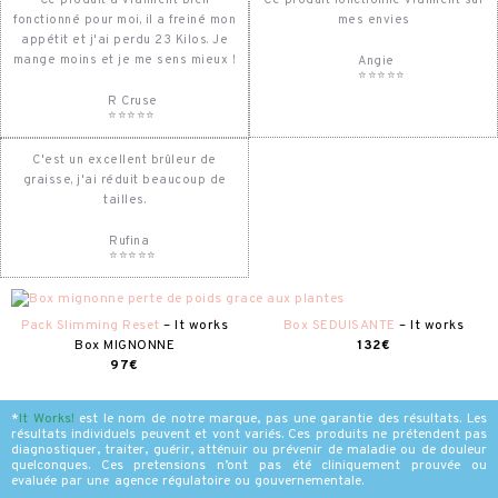
fonctionné pour moi, il a freiné mon
mes envies
appétit et j'ai perdu 23 Kilos. Je
mange moins et je me sens mieux !
Angie
⭐⭐⭐⭐⭐
R Cruse
⭐⭐⭐⭐⭐
C'est un excellent brûleur de
graisse, j'ai réduit beaucoup de
tailles.
Rufina
⭐⭐⭐⭐⭐
Box SEDUISANTE
– It works
Pack Slimming Reset
– It works
132€
Box MIGNONNE
97€
*
It Works
!
est le nom de notre marque, pas une garantie des résultats. Les
résultats individuels peuvent et vont variés. Ces produits ne prétendent pas
diagnostiquer, traiter, guérir, atténuir ou prévenir de maladie ou de douleur
quelconques. Ces pretensions n’ont pas été cliniquement prouvée ou
evaluée par une agence régulatoire ou gouvernementale.