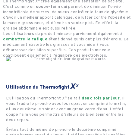
Le Thermofight
Xˣ
crée également une sensation de satiété.
C’est comme un
coupe-faim
qui permet de diminuer l’envie
incontrôlable de sucres, de mieux contrôler le taux de glycémie,
d’avoir un meilleur apport calorique, de lutter contre l’obésité et
la masse graisseuse, et d’avoir un ventre plat. En effet, la
graisse abdominale est aussi retirée.
Les utilisateurs du produit minceur parviennent également à
combattre la fatigue
étant donné qu’ils ont plus d’énergie. Le
médicament absorbe les graisses et vous aide à vous
débarrasser des kilos superflus. Ces produits minceur
contribuent également à l’équilibre des électrolytes.
Xˣ
Utilisation du Thermofight
L’utilisation du Thermofight
Xˣ
se fait
deux fois par jour
. Il
vous faudra le prendre avec les repas, un comprimé le matin,
et un deuxième le soir et avec un grand verre d’eau. L’effet
coupe faim
vous permettra d’ailleurs de bien tenir entre les
deux repas.
Évitez tout de même de prendre le deuxième comprimé