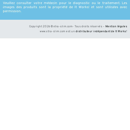
Veuillez consulter votre médecin pour le diagnostic ou le traitement. Les
images des produits sont la propriété de It Works! et sont utilisées avec
permission.
Copyright 2026 ©xtra-slim.com- Tous droits réservés –
Mention légales
www.xtra-slim.com est un
distributeur indépendant de It Works
!