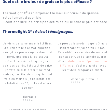
Quel est le bruleur de graisse le plus efficace ?
Thermofight Xˣ est largement le meilleur bruleur de graisse
actuellement disponible.
Il contient 80% de principes actifs ce qui le rend le plus efficace
!
Thermofight
Xˣ : Avis et témoignages.
Je viens de commencer à l'utiliser.
Je prends le produit depuis 3 mois
J'ai remarqué que mon appétit a
maintenant et j'ai perdu 8 Kilos.
changé. Ne pas manger autant. J'ai
Cela réduit mes envies de sucre et
perdu quelques kilos jusqu'à
mon appétit. Je l'ai acheté auprès
présent. Je suis celui qui si je ne
d'un
distributeur indépendant pour
vois pas de résultats tout de suite,
IT Works
et c'est moins cher avec
j'arrête ou si le produit me rend
leur fidèle programme client.
malade, j'arrête. Mais jusqu'ici tout
va bien. Même si je ne perds pas
Maman qui travaille
⭐⭐⭐⭐⭐
la totalité des 30, tout vaut mieux
que rien
Thomas B
⭐⭐⭐⭐⭐
Ce produit a vraiment bien
Ce produit fonctionne vraiment sur