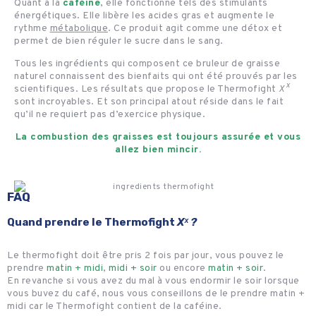
Quant à la
caféine
, elle fonctionne tels des stimulants
énergétiques. Elle libère les acides gras et augmente le
rythme
métabolique
. Ce produit agit comme une détox et
permet de bien réguler le sucre dans le sang.
Tous les ingrédients qui composent ce bruleur de graisse
naturel connaissent des bienfaits qui ont été prouvés par les
scientifiques. Les résultats que propose le Thermofight
Xˣ
sont incroyables. Et son principal atout réside dans le fait
qu’il ne requiert pas d’exercice physique.
La combustion des graisses est toujours assurée et vous
allez bien mincir.
FAQ
Quand prendre le Thermofight
Xˣ ?
Le thermofight doit être pris 2 fois par jour, vous pouvez le
prendre
matin + midi
,
midi + soir
ou encore
matin + soir
.
En revanche si vous avez du mal à vous endormir le soir lorsque
vous buvez du café, nous vous conseillons de le prendre matin +
midi car le Thermofight contient de la caféine.