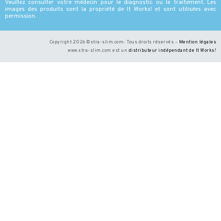
Veuillez consulter votre médecin pour le diagnostic ou le traitement. Les
images des produits sont la propriété de It Works! et sont utilisées avec
permission.
Copyright 2026 ©xtra-slim.com- Tous droits réservés –
Mention légales
www.xtra-slim.com est un
distributeur indépendant de It Works
!