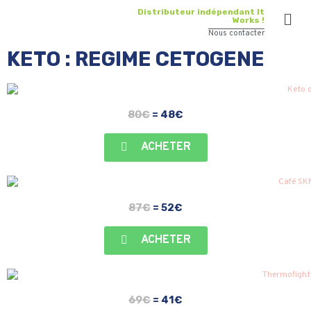
Distributeur indépendant It
Works !
Nous contacter
KETO : REGIME CETOGENE
80€
= 48€​
ACHETER
87€
= 52€​
ACHETER
69€
= 41€​