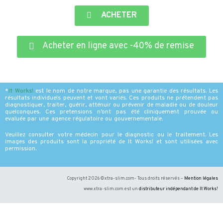
ACHETER
Acheter en ligne avec -40% de remise
*
It Works
!
est le nom de notre marque, pas une garantie des résultats. Les
résultats individuels peuvent et vont variés. Ces produits ne prétendent pas
diagnostiquer, traiter, guérir, atténuir ou prévenir de maladie ou de douleur
quelconques. Ces pretensions n’ont pas été cliniquement prouvée ou
evaluée par une agence régulatoire ou gouvernementale.
Veuillez consulter votre médecin pour le diagnostic ou le traitement. Les
images des produits sont la propriété de It Works! et sont utilisées avec
permission.
Copyright 2026 ©xtra-slim.com- Tous droits réservés –
Mention légales
www.xtra-slim.com est un
distributeur indépendant de It Works
!