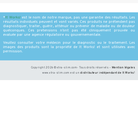
*
It Works
!
est le nom de notre marque, pas une garantie des résultats. Les
résultats individuels peuvent et vont variés. Ces produits ne prétendent pas
diagnostiquer, traiter, guérir, atténuir ou prévenir de maladie ou de douleur
quelconques. Ces pretensions n’ont pas été cliniquement prouvée ou
evaluée par une agence régulatoire ou gouvernementale.
Veuillez consulter votre médecin pour le diagnostic ou le traitement. Les
images des produits sont la propriété de It Works! et sont utilisées avec
permission.
Copyright 2026 ©xtra-slim.com- Tous droits réservés –
Mention légales
www.xtra-slim.com est un
distributeur indépendant de It Works
!