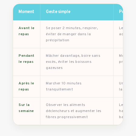
Moment
Geste simple
Pourquoi 
Avant le
Se poser 2 minutes, respirer,
Le stress
repas
éviter de manger dans la
accentuer
précipitation
Pendant
Mâcher davantage, boire sans
Moins d’a
le repas
excès, éviter les boissons
préparée.
gazeuses
Après le
Marcher 10 minutes
Un mouve
repas
tranquillement
la sensat
Sur la
Observer les aliments
Les fibre
semaine
déclencheurs et augmenter les
hausse t
fibres progressivement
ballonne