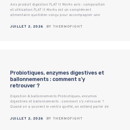
Avis produit digestion FLAT It Works avis : composition
et utilisation FLAT It Works est un complément
alimentaire quotidien conçu pour accompagner une
routine de confort digestif, avec enzymes digestives,…
JUILLET 2, 2026
BY
THERMOFIGHT
Probiotiques, enzymes digestives et
ballonnements : comment s’y
retrouver ?
Digestion & ballonnements Probiotiques, enzymes
digestives et ballonnements : comment s’y retrouver ?
Quand on a souvent le ventre gonflé, on entend parler de
probiotiques, d’enzymes digestives, de fibres ou…
JUILLET 2, 2026
BY
THERMOFIGHT