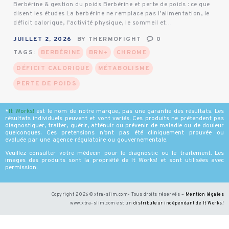
Berbérine & gestion du poids Berbérine et perte de poids : ce que
disent les études La berbérine ne remplace pas l’alimentation, le
déficit calorique, l’activité physique, le sommeil et…
JUILLET 2, 2026
BY
THERMOFIGHT
0
TAGS:
BERBÉRINE
BRN+
CHROME
DÉFICIT CALORIQUE
MÉTABOLISME
PERTE DE POIDS
*
It Works
!
est le nom de notre marque, pas une garantie des résultats. Les
résultats individuels peuvent et vont variés. Ces produits ne prétendent pas
diagnostiquer, traiter, guérir, atténuir ou prévenir de maladie ou de douleur
quelconques. Ces pretensions n’ont pas été cliniquement prouvée ou
evaluée par une agence régulatoire ou gouvernementale.
Veuillez consulter votre médecin pour le diagnostic ou le traitement. Les
images des produits sont la propriété de It Works! et sont utilisées avec
permission.
Copyright 2026 ©xtra-slim.com- Tous droits réservés –
Mention légales
www.xtra-slim.com est un
distributeur indépendant de It Works
!