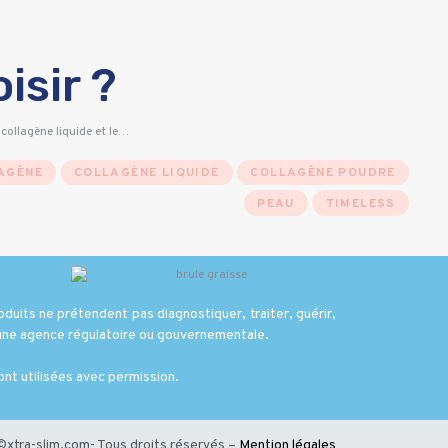
isir ?
 collagène liquide et le…
AGÈNE
COLLAGÈNE LIQUIDE
COLLAGÈNE POUDRE
PEAU
TIMELESS
duits ne prétendent pas diagnostiquer, traiter, guérir,
 une agence régulatoire ou gouvernementale.
ont utilisées avec permission.
xtra-slim.com- Tous droits réservés –
Mention légales