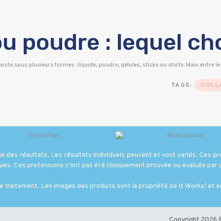
u poudre : lequel cho
xiste sous plusieurs formes : liquide, poudre, gélules, sticks ou shots. Mais entre le
TAGS:
COLL
 des résultats. Les résultats individuels peuvent et vont variés. Ces pro
ques. Ces pretensions n’ont pas été cliniquement prouvée ou evaluée par
le traitement. Les images des produits sont la propriété de It Works! et s
Copyright 2026 ©