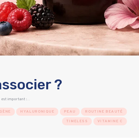
associer ?
l est important :…
GÈNE
HYALURONIQUE
PEAU
ROUTINE BEAUTÉ
TIMELESS
VITAMINE C