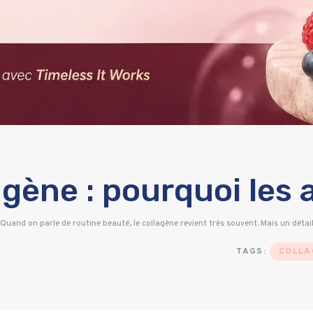
agène : pourquoi les 
Quand on parle de routine beauté, le collagène revient très souvent. Mais un détai
TAGS:
COLLA