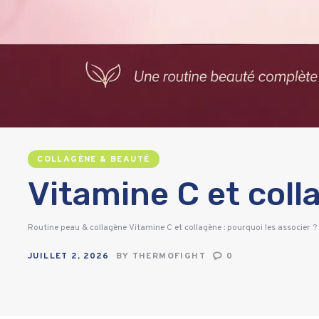
COLLAGÈNE & BEAUTÉ
Vitamine C et coll
Routine peau & collagène Vitamine C et collagène : pourquoi les associer ? 
JUILLET 2, 2026
BY
THERMOFIGHT
0