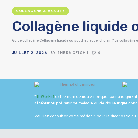
COLLAGÈNE & BEAUTÉ
Collagène liquide o
Guide collagène Collagène liquide ou poudre : lequel choisir ? Le collagène e
JUILLET 2, 2026
BY
THERMOFIGHT
0
*
It Works
!
est le nom de notre marque, pas une garantie
atténuir ou prévenir de maladie ou de douleur quelcon
Veuillez consulter votre médecin pour le diagnostic ou 