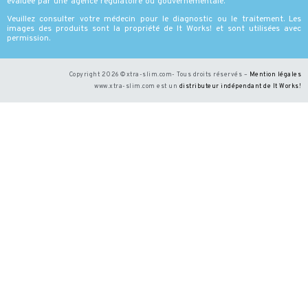
evaluée par une agence régulatoire ou gouvernementale.
Veuillez consulter votre médecin pour le diagnostic ou le traitement. Les
images des produits sont la propriété de It Works! et sont utilisées avec
permission.
Copyright 2026 ©xtra-slim.com- Tous droits réservés –
Mention légales
www.xtra-slim.com est un
distributeur indépendant de It Works
!