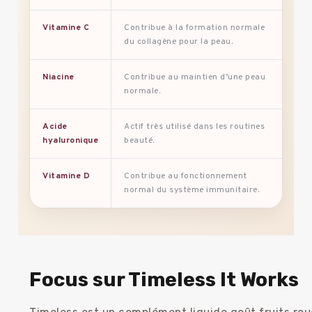
Vitamine C
Contribue à la formation normale
Trè
du collagène pour la peau.
col
Niacine
Contribue au maintien d’une peau
Int
normale.
et 
Acide
Actif très utilisé dans les routines
Sou
hyaluronique
beauté.
l’éc
Vitamine D
Contribue au fonctionnement
Peu
normal du système immunitaire.
êtr
Focus sur Timeless It Works